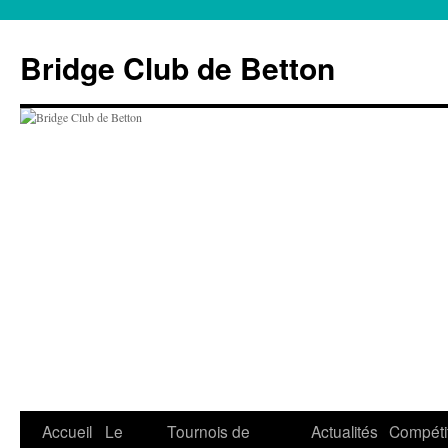
Aller
au
Bridge Club de Betton
contenu
Accueil
Le
Tournois de
Actualités
Compéti