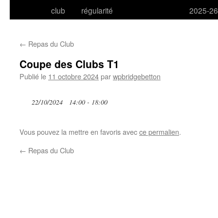
club
régularité
2025-26
←
Repas du Club
Coupe des Clubs T1
Publié le
11 octobre 2024
par
wpbridgebetton
22/10/2024
14:00 - 18:00
Vous pouvez la mettre en favoris avec
ce permalien
.
←
Repas du Club