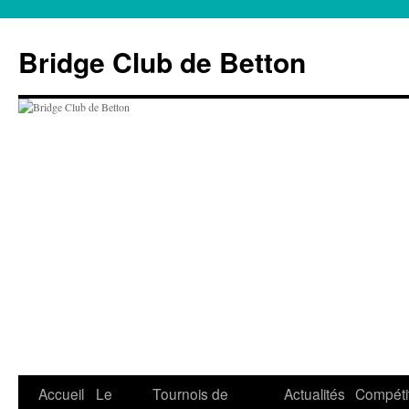
Aller
au
Bridge Club de Betton
contenu
Accueil
Le
Tournois de
Actualités
Compéti