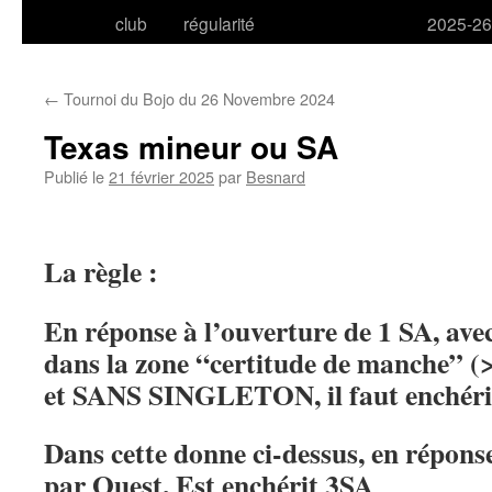
club
régularité
2025-26
←
Tournoi du Bojo du 26 Novembre 2024
Texas mineur ou SA
Publié le
21 février 2025
par
Besnard
La règle :
En réponse à l’ouverture de 1 SA, ave
dans la zone “certitude de manche” (
et SANS SINGLETON, il faut enchéri
Dans cette donne ci-dessus, en répons
par Ouest, Est enchérit 3SA
.