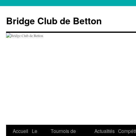
Aller
au
Bridge Club de Betton
contenu
Accueil
Le
Tournois de
Actualités
Compéti