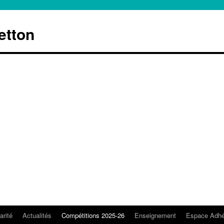
etton
arité
Actualités
Compétitions 2025-26
Enseignement
Espace Adhé