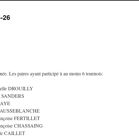
-26
inée. Les paires ayant participé à au moins 6 tournois:
ielle DROUILLY
de SANDERS
HAYE
 CHAUSSEBLANCHE
rançoise FERTILLET
ançoise CHASSAING
lle CAILLET