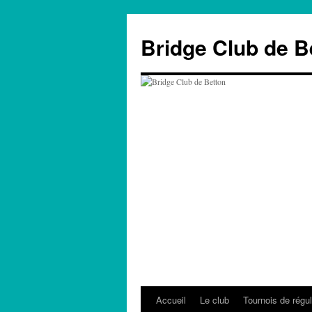
Aller
au
Bridge Club de B
contenu
Accueil
Le club
Tournois de régul