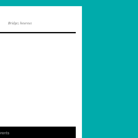
Bridgez heureux
rents