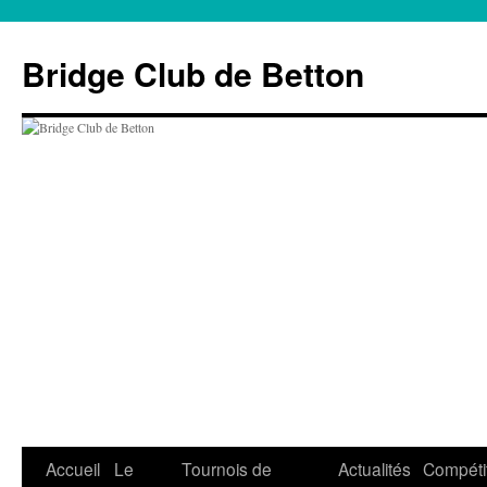
Aller
au
Bridge Club de Betton
contenu
Accueil
Le
Tournois de
Actualités
Compéti