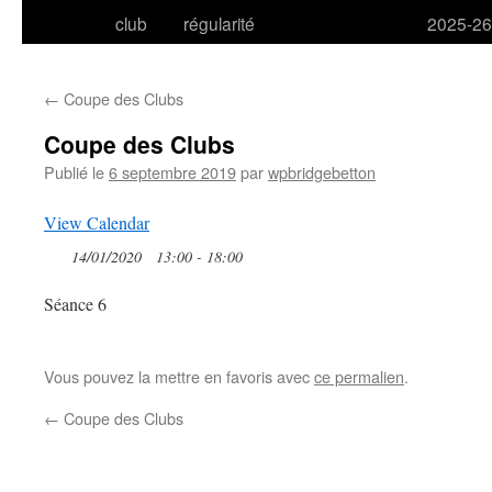
club
régularité
2025-26
←
Coupe des Clubs
Coupe des Clubs
Publié le
6 septembre 2019
par
wpbridgebetton
View Calendar
14/01/2020
13:00 - 18:00
Séance 6
Vous pouvez la mettre en favoris avec
ce permalien
.
←
Coupe des Clubs