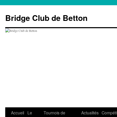
Aller
au
Bridge Club de Betton
contenu
Accueil
Le
Tournois de
Actualités
Compéti