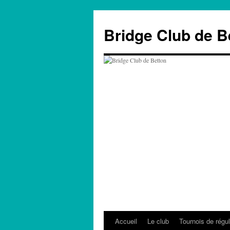
Aller
au
Bridge Club de B
contenu
Accueil
Le club
Tournois de régul