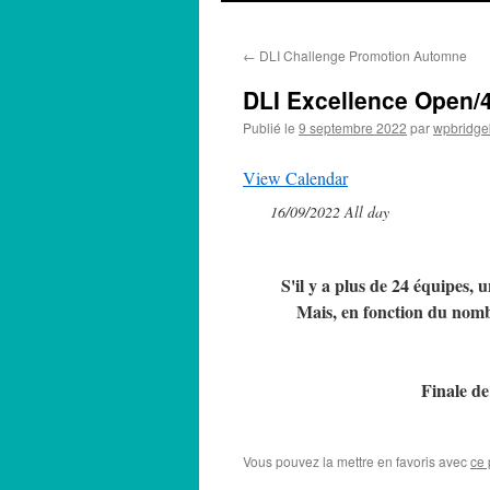
←
DLI Challenge Promotion Automne
DLI Excellence Open/
Publié le
9 septembre 2022
par
wpbridge
View Calendar
16/09/2022 All day
S'il y a plus de 24 équipes,
Mais, en fonction du nomb
Finale de
Vous pouvez la mettre en favoris avec
ce 