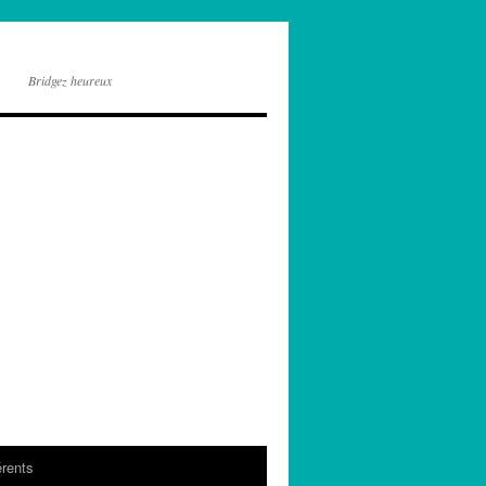
Bridgez heureux
rents