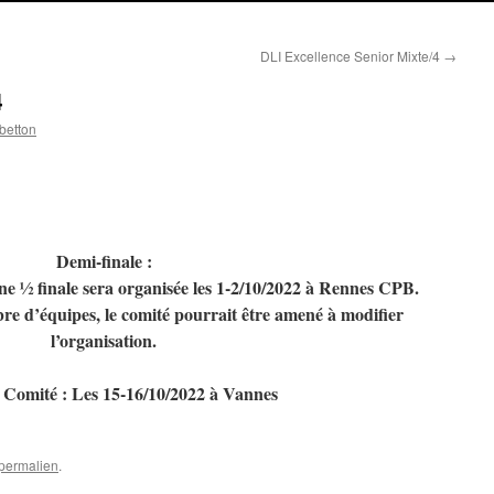
DLI Excellence Senior Mixte/4
→
4
betton
Demi-finale :
 une ½ finale sera organisée les 1-2/10/2022 à Rennes CPB.
re d’équipes, le comité pourrait être amené à modifier
l’organisation.
 Comité : Les 15-16/10/2022 à Vannes
permalien
.