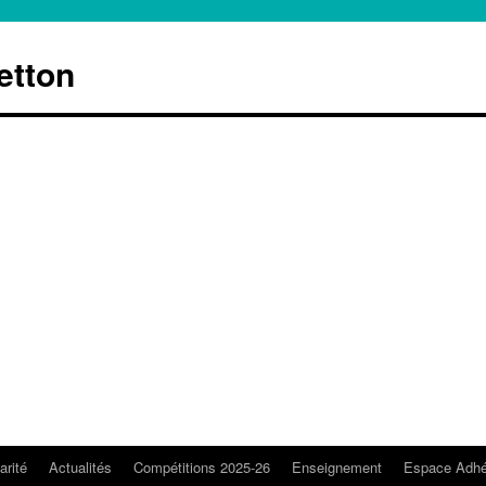
etton
arité
Actualités
Compétitions 2025-26
Enseignement
Espace Adhé