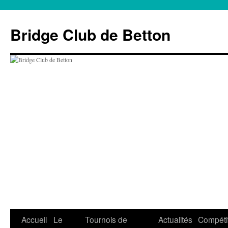
Aller
au
Bridge Club de Betton
contenu
Accueil
Le
Tournois de
Actualités
Compéti