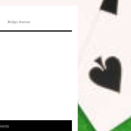
Bridgez heureux
rents