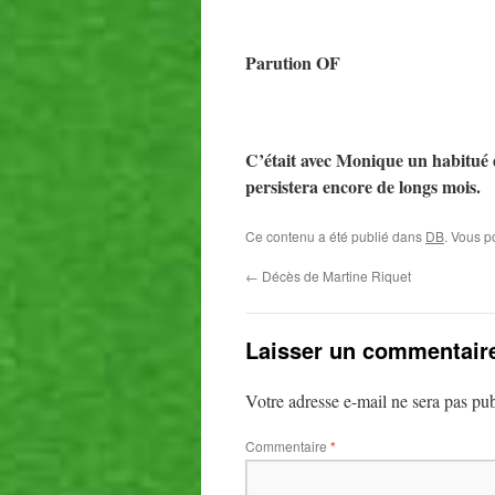
Parution OF
C’était avec Monique un habitué d
persistera encore de longs mois.
Ce contenu a été publié dans
DB
. Vous p
←
Décès de Martine Riquet
Laisser un commentair
Votre adresse e-mail ne sera pas pub
Commentaire
*