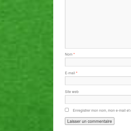
Nom
*
E-mail
*
Site web
Enregistrer mon nom, mon e-mail et