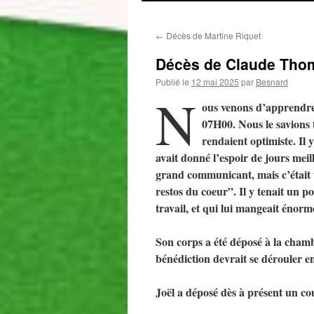
←
Décès de Martine Riquet
Décès de Claude Tho
Publié le
12 mai 2025
par
Besnard
N
ous venons d’apprendre
07H00. Nous le savions t
rendaient optimiste. Il 
avait donné l’espoir de jours meil
grand communicant, mais c’était u
restos du coeur”. Il y tenait un 
travail, et qui lui mangeait énor
Son corps a été déposé à la cham
bénédiction devrait se dérouler en
Joël a déposé dès à présent un c