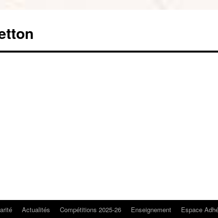
etton
arité
Actualités
Compétitions 2025-26
Enseignement
Espace Adhé